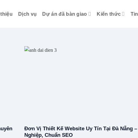
 thiệu
Dịch vụ
Dự án đã bàn giao
Kiến thức
Ti
huyên
Đơn Vị Thiết Kế Website Uy Tín Tại Đà Nẵng 
Nghiệp, Chuẩn SEO