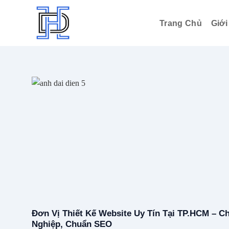
Bỏ
qua
Trang Chủ
Giới
nội
dung
Đơn Vị Thiết Kế Website Uy Tín Tại TP.HCM – C
Nghiệp, Chuẩn SEO