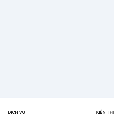
DỊCH VỤ
KIẾN TH