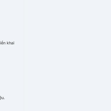
iển khai
ệu.