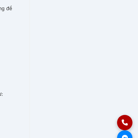
ảng để
ư: