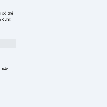
u có thể
m đúng
 tiến