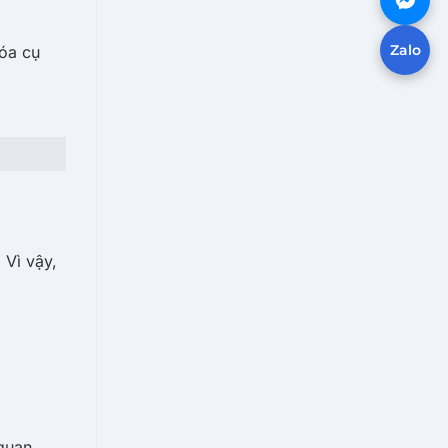
Zalo
hóa cụ
. Vì vậy,
 quan