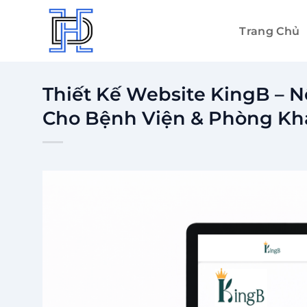
Bỏ
qua
Trang Chủ
nội
dung
Thiết Kế Website KingB – 
Cho Bệnh Viện & Phòng K