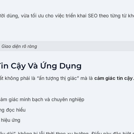
ời dùng, vừa tối ưu cho việc triển khai SEO theo từng từ k
Giao diện rõ ràng
 Tin Cậy Và Ứng Dụng
ất không phải là “ấn tượng thị giác” mà là
cảm giác tin cậy
 cảm giác minh bạch và chuyên nghiệp
ăng đọc hiểu
ì hiệu ứng
 dài”, không bị lỗi thời theo xu hướng. Điều này đặc biệt