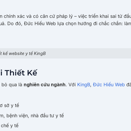
 chính xác và có căn cứ pháp lý – việc triển khai sai từ đầ
quả. Do đó, Đức Hiếu Web lựa chọn hướng đi chắc chắn: là
t kế website y tế KingB
 Thiết Kế
 bỏ qua là
nghiên cứu ngành
. Với
KingB
,
Đức Hiếu Web
đã
ơ sở y tế
, bệnh viện, nhà đầu tư y tế
 chế y tế